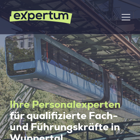
Ihre Personalexperten
für qualifizierte Fach-
und Führungskräfte in
Wuppertal