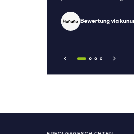
p.”
Bewertung via kunu
tung via kununu
ERFOLGSGESCHICHTEN