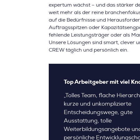
expertum wächst – und das stärker de
weit mehr als der reine branchenfok
auf die Bedürfnisse und Herausforde
Auftragsspitzen oder Kapazitätsengp
fehlende Leistungsträger oder als M
Unsere Lösungen sind smart, clever u
CREW täglich und persönlich ein.
eber & kompetentes
Top Arbeitgeber mit viel 
„Tolles Team, flache Hierarch
ieden, kompetentes
kurze und unkomplizierte
mit realistischen
Entscheidungswege, gute
he auch umgesetzt
Ausstattung, tolle
itsatmosphäre ist sehr
Weiterbildungsangebote un
 die Work -Life –
persönliche Entwicklungsch