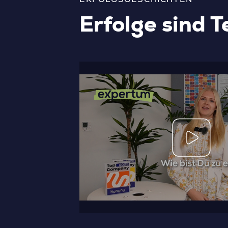
Erfolge sind T
udium – dass ich das
und in der Praxis
ht und wo die
 Schöne bei
erbungsphase helfen
in dem Moment