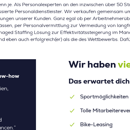
nn je. Als Personalexperten an den inzwischen über 50 St
ussierte Personaldienstleister. Wir verkaufen gemeinsam 
rungen unserer Kunden. Ganz egal ob per Arbeitnehmerü
ässen, per Personalvermittlung zur Vermeidung von langf
anaged Staffing Lösung zur Effektivitätssteigerung im Ma
nd eben auch erfolgreich(er) als die des Wettbewerbs. Daf
Wir haben
vi
Know-how
Top Arbeitgeber
Tolle
Das erwartet dich
ien,
„Super Kollegen und Arbeitsklima, da
„Mein
Sportmöglichkeiten
freut man sich täglich auf die Arbeit.
Verbe
Wir unterstützen uns gegenseitig
von A
Tolle Mitarbeitereve
und sind immer offen, um
direk
d
voneinander neu zu lernen.”
in ein
Bike-Leasing
ancen.“
aufge