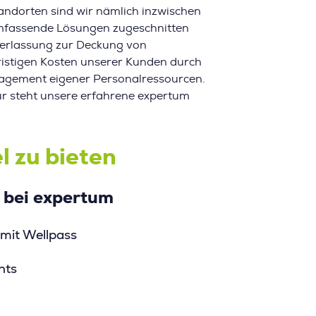
andorten sind wir nämlich inzwischen
umfassende Lösungen zugeschnitten
berlassung zur Deckung von
ristigen Kosten unserer Kunden durch
nagement eigener Personalressourcen.
ür steht unsere erfahrene expertum
el zu bieten
 Ausbildung!
TOP-Arbeitgeber &
 bei expertum
Team!
ungen, Anregungen oder
„Rundum zufrieden,
 mit Wellpass
sserungsvorschläge wurden
Unternehmen mit rea
nfang an akzeptiert. Man hat
nts
Zielen, welche auch 
t vom ersten Tag an das Gefühl
werden. Arbeitsatmo
er kleinen Firmen-Familie
angenehm und die Wo
nommen zu werden.”