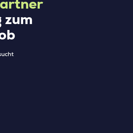
partner
g zum
ob
sucht