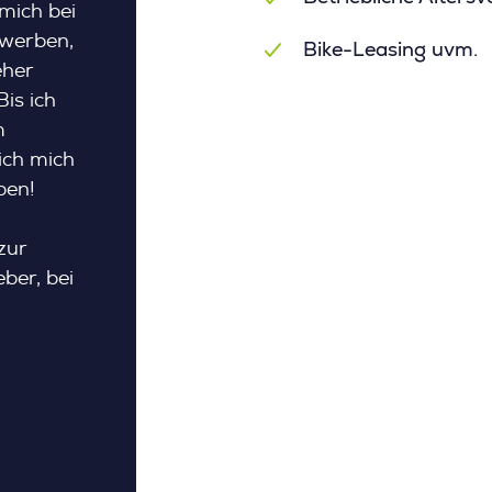
mich bei
ewerben,
Bike-Leasing uvm.
eher
is ich
m
ich mich
ben!
zur
ber, bei