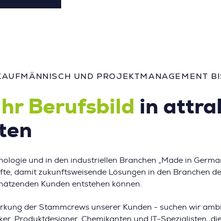
KAUFMÄNNISCH UND PROJEKTMANAGEMENT BIS
Ihr Berufsbild
in attra
ten
ologie und in den industriellen Branchen „Made in Germa
te, damit zukunftsweisende Lösungen in den Branchen der I
hätzenden Kunden entstehen können.
stärkung der Stammcrews unserer Kunden - suchen wir ambit
ker, Produktdesigner, Chemikanten und IT-Spezialisten, di