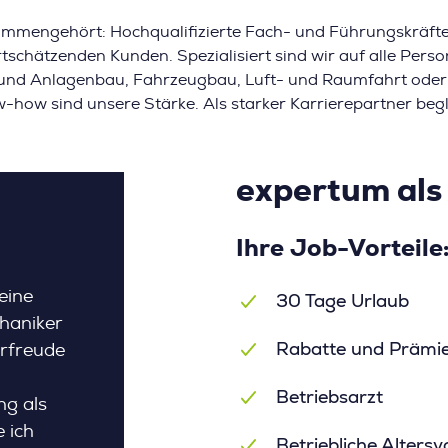
mengehört: Hochqualifizierte Fach- und Führungskräfte
chätzenden Kunden. Spezialisiert sind wir auf alle Pers
n- und Anlagenbau, Fahrzeugbau, Luft- und Raumfahrt od
-how sind unsere Stärke. Als starker Karrierepartner beg
expertum als
Ihre Job-Vorteile
eine
30 Tage Urlaub
haniker
Rabatte und Prämi
orfreude
Betriebsarzt
g als
 ich
Betriebliche Alters