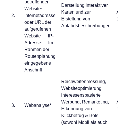
betreffenden
Darstellung interaktiver
Website·
Karten und zur
Art. 6
2.
Internetadresse
Erstellung von
DSG
oder URL der
Anfahrtsbeschreibungen
aufgerufenen
Website· IP-
Adresse· Im
Rahmen der
Routenplanung
eingegebene
Anschrift
Reichweitenmessung,
Websiteoptimierung,
interessensbasierte
Werbung, Remarketing,
Art. 6
3.
Webanalyse*
Erkennung von
DSG
Klickbetrug & Bots
(sowohl Mobil als auch