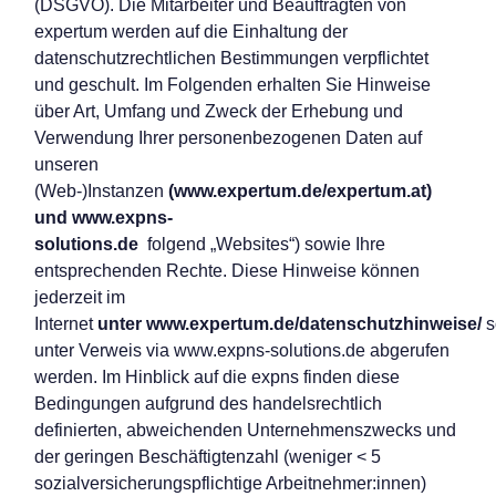
(DSGVO). Die Mitarbeiter und Beauftragten von
expertum werden auf die Einhaltung der
datenschutzrechtlichen Bestimmungen verpflichtet
und geschult. Im Folgenden erhalten Sie Hinweise
über Art, Umfang und Zweck der Erhebung und
Verwendung Ihrer personenbezogenen Daten auf
unseren
(Web-)Instanzen
(www.expertum
.de/expertum.at)
und
www.expns-
solutions.de
folgend „Websites“) sowie Ihre
entsprechenden Rechte. Diese Hinweise können
jederzeit im
Internet
unter
www.expertum.de/datenschutzhinweise/
s
unter Verweis via
www.expns-solutions.de
abgerufen
werden. Im Hinblick auf die expns finden diese
Bedingungen aufgrund des handelsrechtlich
definierten, abweichenden Unternehmenszwecks und
der geringen Beschäftigtenzahl (weniger < 5
sozialversicherungspflichtige Arbeitnehmer:innen)