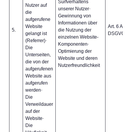
Surfverhaltens
Nutzer auf
unserer Nutzer·
die
Gewinnung von
aufgerufene
Informationen über
Website
Art. 6 Abs. 1 
5.
die Nutzung der
gelangt ist
DSGVO
einzelnen Website-
(Referrer)·
Komponenten·
Die
Optimierung der
Unterseiten,
Website und deren
die von der
Nutzerfreundlichkeit
aufgerufenen
Website aus
aufgerufen
werden·
Die
Verweildauer
auf der
Website·
Die