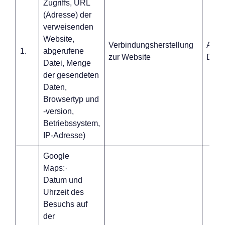
Zugriffs, URL
(Adresse) der
verweisenden
Website,
Verbindungsherstellung
Art. 6
1.
abgerufene
zur Website
DSG
Datei, Menge
der gesendeten
Daten,
Browsertyp und
-version,
Betriebssystem,
IP-Adresse)
Google
Maps:·
Datum und
Uhrzeit des
Besuchs auf
der