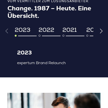
VOM VERMITTLER ZUM LÖSUNGSANBIETER.
Change. 1987 – Heute. Eine
Übersicht.
2023
2022
2021
2019
Prev
Next
2023
expertum Brand Relaunch