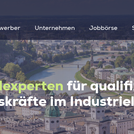
werber
Unternehmen
Jobbörse
lexperten
für qualif
kräfte im Industrie