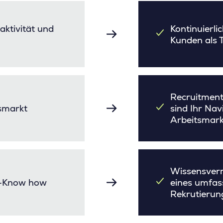
aktivität und
Kontinuierli
Kunden als T
Recruitment
tsmarkt
sind Ihr Nav
Arbeitsmark
Wissensverm
s-Know how
eines umfas
Rekrutierun