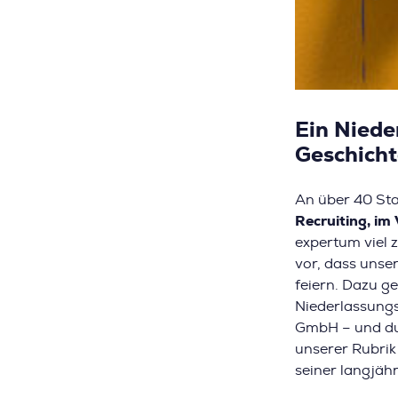
Ein Niede
Geschich
An über 40 Sta
Recruiting, im 
expertum viel z
vor, dass unse
feiern. Dazu g
Niederlassung
GmbH – und dur
unserer Rubrik
seiner langjäh