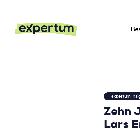
Be
expertum Insi
Zehn J
Lars E