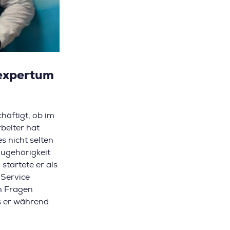
 expertum
äftigt, ob im
beiter hat
s nicht selten
zugehörigkeit
startete er als
Service
hn Fragen
s er während