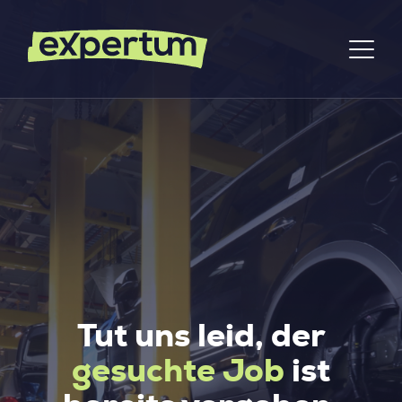
Tut uns leid, der
gesuchte Job
ist