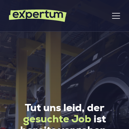
Tut uns leid, der
gesuchte Job
ist