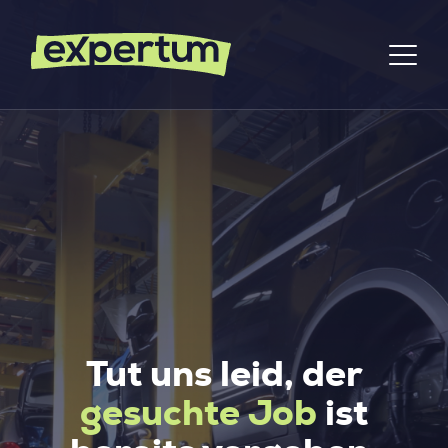
Tut uns leid, der
gesuchte Job
ist