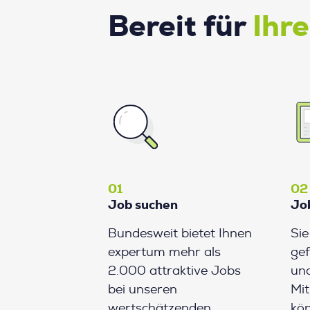
Bereit für
Ihr
01
02
Job suchen
Jo
Bundesweit bietet Ihnen
Si
expertum mehr als
gef
2.000 attraktive Jobs
und
bei unseren
Mit
wertschätzenden
kön