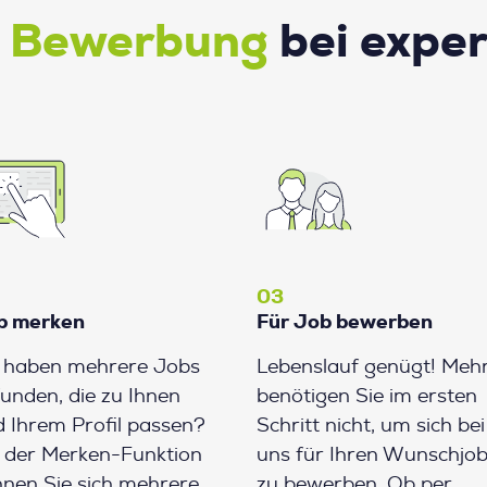
e Bewerbung
bei expe
03
b merken
Für Job bewerben
e haben mehrere Jobs
Lebenslauf genügt! Meh
unden, die zu Ihnen
benötigen Sie im ersten
 Ihrem Profil passen?
Schritt nicht, um sich bei
 der Merken-Funktion
uns für Ihren Wunschjo
nen Sie sich mehrere
zu bewerben. Ob per