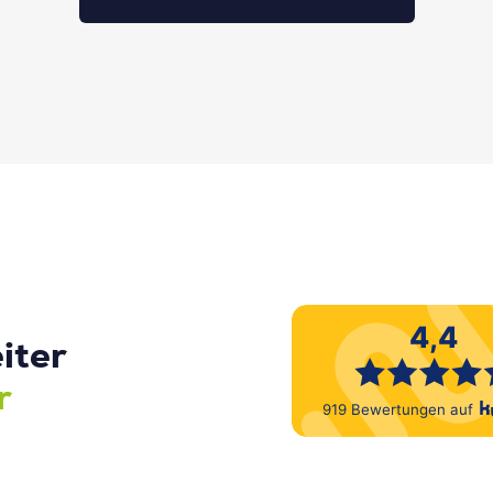
iter
r