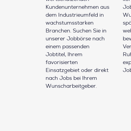
Kundenunternehmen aus
Job
dem Industrieumfeld in
Wun
wachstumsstarken
spä
Branchen. Suchen Sie in
wel
unserer Jobbörse nach
be
einem passenden
Ver
Jobtitel, Ihrem
Ruh
favorisierten
ex
Einsatzgebiet oder direkt
Job
nach Jobs bei Ihrem
Wunscharbeitgeber.