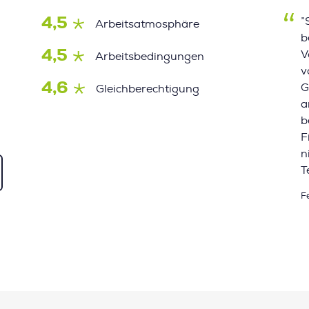
4,5
”
Arbeitsatmosphäre
b
4,5
V
Arbeitsbedingungen
v
4,6
G
Gleichberechtigung
a
b
F
n
T
F