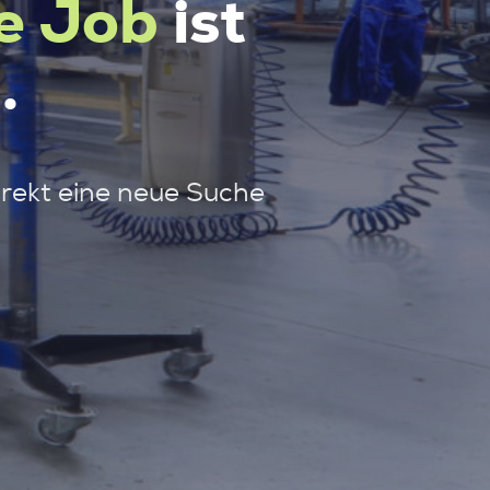
e Job
ist
.
irekt eine neue Suche