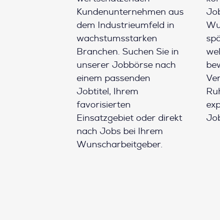
Kundenunternehmen aus
Job
dem Industrieumfeld in
Wun
wachstumsstarken
spä
Branchen. Suchen Sie in
wel
unserer Jobbörse nach
be
einem passenden
Ver
Jobtitel, Ihrem
Ruh
favorisierten
ex
Einsatzgebiet oder direkt
Job
nach Jobs bei Ihrem
Wunscharbeitgeber.