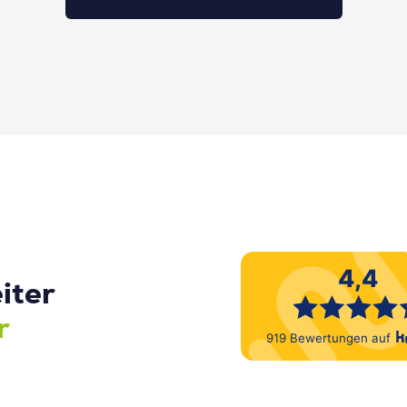
iter
r