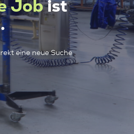
e Job
ist
.
irekt eine neue Suche