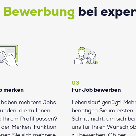
e Bewerbung
bei expe
03
b merken
Für Job bewerben
e haben mehrere Jobs
Lebenslauf genügt! Meh
unden, die zu Ihnen
benötigen Sie im ersten
 Ihrem Profil passen?
Schritt nicht, um sich bei
 der Merken-Funktion
uns für Ihren Wunschjo
nen Sie sich mehrere
zu bewerben. Ob per