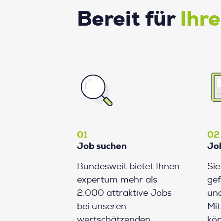
Bereit für
Ihr
01
02
Job suchen
Jo
Bundesweit bietet Ihnen
Si
expertum mehr als
gef
2.000 attraktive Jobs
und
bei unseren
Mit
wertschätzenden
kön