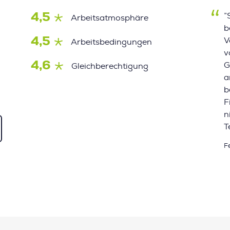
4,5
”
Arbeitsatmosphäre
b
4,5
V
Arbeitsbedingungen
v
4,6
G
Gleichberechtigung
a
b
F
n
T
F