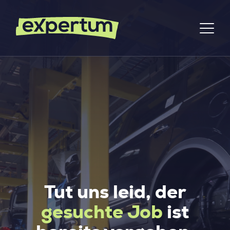
Tut uns leid, der
gesuchte Job
ist