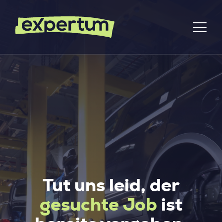
Tut uns leid, der
gesuchte Job
ist