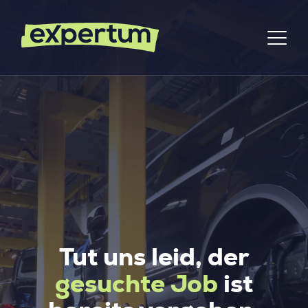
Tut uns leid, der
gesuchte Job
ist