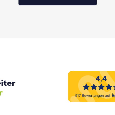
iter
r