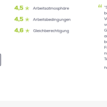
4,5
”
Arbeitsatmosphäre
b
4,5
V
Arbeitsbedingungen
v
4,6
G
Gleichberechtigung
a
b
F
n
T
F