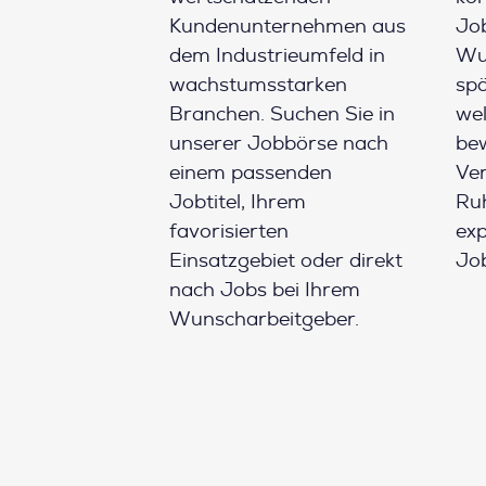
Kundenunternehmen aus
Job
dem Industrieumfeld in
Wun
wachstumsstarken
spä
Branchen. Suchen Sie in
wel
unserer Jobbörse nach
be
einem passenden
Ver
Jobtitel, Ihrem
Ruh
favorisierten
ex
Einsatzgebiet oder direkt
Job
nach Jobs bei Ihrem
Wunscharbeitgeber.