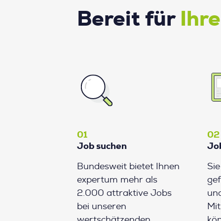
Bereit für
Ihr
01
02
Job suchen
Jo
Bundesweit bietet Ihnen
Si
expertum mehr als
gef
2.000 attraktive Jobs
und
bei unseren
Mit
wertschätzenden
kön