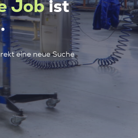
e Job
ist
.
irekt eine neue Suche