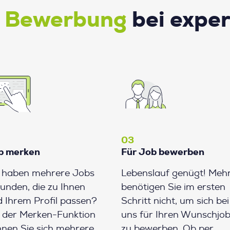
e Bewerbung
bei expe
03
b merken
Für Job bewerben
e haben mehrere Jobs
Lebenslauf genügt! Meh
unden, die zu Ihnen
benötigen Sie im ersten
 Ihrem Profil passen?
Schritt nicht, um sich bei
 der Merken-Funktion
uns für Ihren Wunschjo
nen Sie sich mehrere
zu bewerben. Ob per