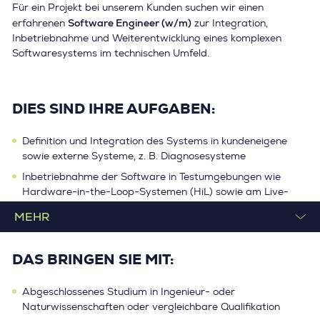
Für ein Projekt bei unserem Kunden suchen wir einen
Software Engineer (w/m)
erfahrenen
zur Integration,
Inbetriebnahme und Weiterentwicklung eines komplexen
Softwaresystems im technischen Umfeld.
DIES SIND IHRE AUFGABEN:
Definition und Integration des Systems in kundeneigene
sowie externe Systeme, z. B. Diagnosesysteme
Inbetriebnahme der Software in Testumgebungen wie
Hardware-in-the-Loop-Systemen (HiL) sowie am Live-
System
Erstellung von Systemrequirements für Hardware und
Software
DAS BRINGEN SIE MIT:
Abstimmung mit internen Fachbereichen sowie
Ansprechpartner für Dokumentation, System- und
Abgeschlossenes Studium in Ingenieur- oder
Funktionsbeschreibungen
Naturwissenschaften oder vergleichbare Qualifikation
Pflege von Software-Releases und Software-Stücklisten