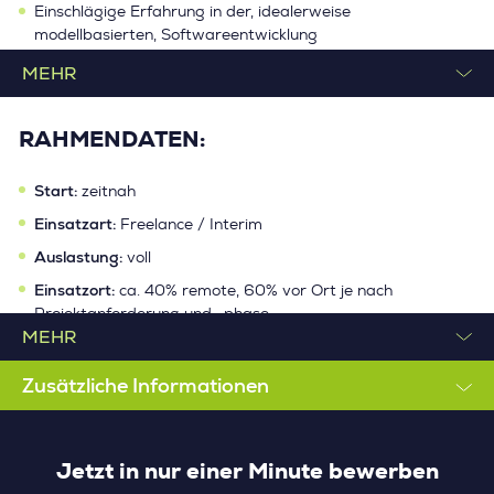
Einschlägige Erfahrung in der, idealerweise
Übernahme des EOL-Management und der Serienpflege
modellbasierten, Softwareentwicklung
der Software
Erfahrung im Requirements Engineering und
Sicherstellung der Kompatibilität hinsichtlich normativer
Softwaretesting von Vorteil
Anforderungen
Kenntnisse in Sensorik, Steuerungstechnik, Netzwerktechnik,
Unterstützung von Training und Service
RAHMENDATEN:
CAN oder Security von Vorteil
Erfahrung mit SCADE, PTC RV&S / Codebeamer, DOORS
Start:
zeitnah
oder Jira wünschenswert
Einsatzart:
Freelance / Interim
Gute Englischkenntnisse in Wort und Schrift
Auslastung:
voll
Bereitschaft zu gelegentlichen Dienstreisen
Einsatzort:
ca. 40% remote, 60% vor Ort je nach
Projektanforderung und -phase
Zusätzliche Informationen
Jetzt in nur einer Minute bewerben