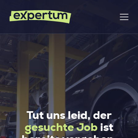
Tut uns leid, der
gesuchte Job
ist