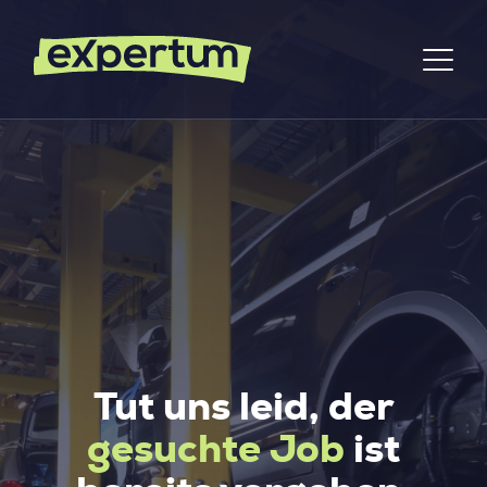
Tut uns leid, der
gesuchte Job
ist