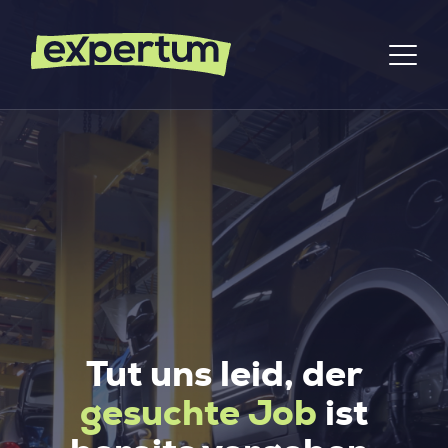
Tut uns leid, der
gesuchte Job
ist