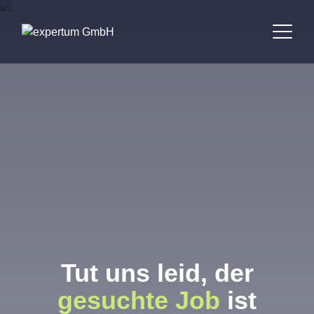
Bewerber
Unternehmen
Jobbörse
Standorte
Über uns
Tut uns leid, der
Kontakt
gesuchte Job
ist