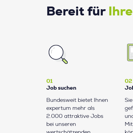
Bereit für
Ihr
01
02
Job suchen
Jo
Bundesweit bietet Ihnen
Si
expertum mehr als
gef
2.000 attraktive Jobs
und
bei unseren
Mit
wertschätzenden
kön