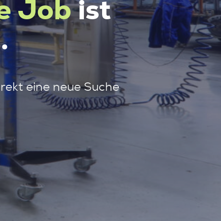
e Job
ist
.
irekt eine neue Suche