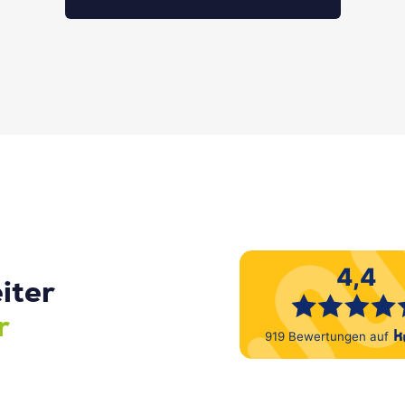
iter
r