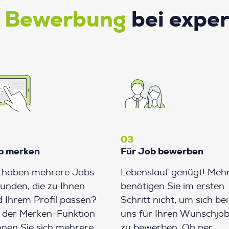
e Bewerbung
bei expe
03
b merken
Für Job bewerben
e haben mehrere Jobs
Lebenslauf genügt! Meh
unden, die zu Ihnen
benötigen Sie im ersten
 Ihrem Profil passen?
Schritt nicht, um sich bei
 der Merken-Funktion
uns für Ihren Wunschjo
nen Sie sich mehrere
zu bewerben. Ob per