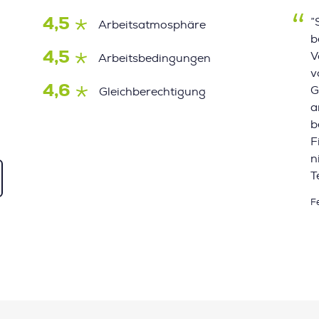
4,5
”
Arbeitsatmosphäre
b
4,5
V
Arbeitsbedingungen
v
4,6
G
Gleichberechtigung
a
b
F
n
T
F