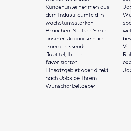
Kundenunternehmen aus
Job
dem Industrieumfeld in
Wun
wachstumsstarken
spä
Branchen. Suchen Sie in
wel
unserer Jobbörse nach
be
einem passenden
Ver
Jobtitel, Ihrem
Ruh
favorisierten
ex
Einsatzgebiet oder direkt
Job
nach Jobs bei Ihrem
Wunscharbeitgeber.