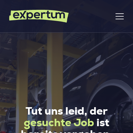
Tut uns leid, der
gesuchte Job
ist