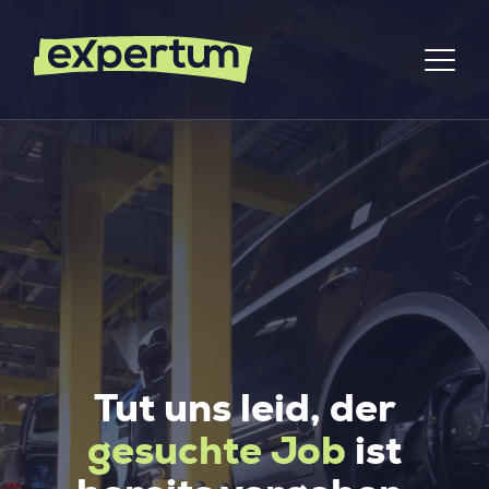
Tut uns leid, der
gesuchte Job
ist