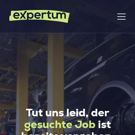
Tut uns leid, der
gesuchte Job
ist