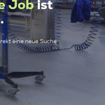
e Job
ist
.
irekt eine neue Suche