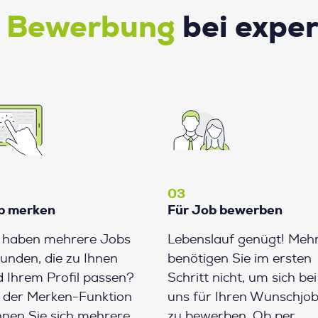
e Bewerbung
bei expe
03
b merken
Für Job bewerben
e haben mehrere Jobs
Lebenslauf genügt! Meh
unden, die zu Ihnen
benötigen Sie im ersten
 Ihrem Profil passen?
Schritt nicht, um sich bei
 der Merken-Funktion
uns für Ihren Wunschjo
nen Sie sich mehrere
zu bewerben. Ob per