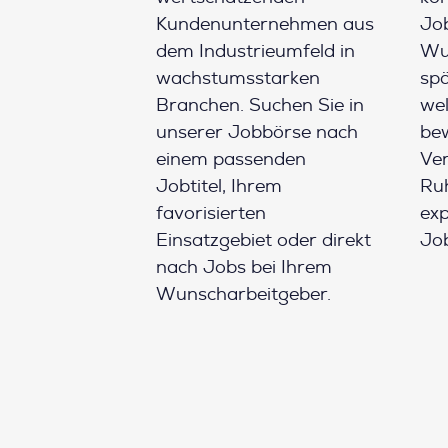
Kundenunternehmen aus
Job
dem Industrieumfeld in
Wun
wachstumsstarken
spä
Branchen. Suchen Sie in
wel
unserer Jobbörse nach
be
einem passenden
Ver
Jobtitel, Ihrem
Ruh
favorisierten
ex
Einsatzgebiet oder direkt
Job
nach Jobs bei Ihrem
Wunscharbeitgeber.