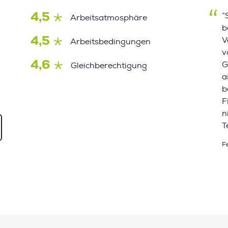
4,5
”
Arbeitsatmosphäre
b
4,5
V
Arbeitsbedingungen
v
4,6
G
Gleichberechtigung
a
b
F
n
T
F