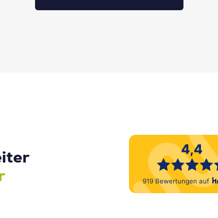
iter
r