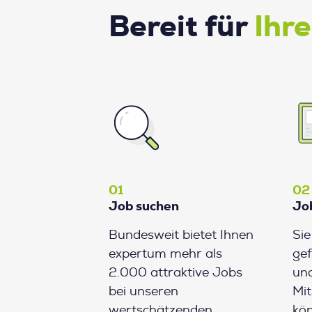
Bereit für
Ihr
01
02
Job suchen
Jo
Bundesweit bietet Ihnen
Si
expertum mehr als
gef
2.000 attraktive Jobs
und
bei unseren
Mit
wertschätzenden
kön