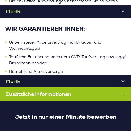
Die MS Office-Anwendungen beherrschen Sie souverän,
SAP-Kenntnisse sind von Vorteil.
Berufserfahrung aus dem Bereich Rechnungswesen bzw.
Kreditorenbuchhaltung ist wünschenswert.
WIR GARANTIEREN IHNEN:
Sie sind ein echter Teamplayer.
Unbefristeter Arbeitsvertrag inkl. Urlaubs- und
Weihnachtsgeld
Tarifliche Entlohnung nach dem GVP-Tarifvertrag sowie ggf.
Branchenzuschläge
Betriebliche Altersvorsorge
Arbeitsplatzbezogene Weiterbildungen
Vielzahl an Shopping-Rabatten
Zusätzliche Informationen
Spannende Projekte bei wertschätzenden Kunden
Jetzt in nur einer Minute bewerben