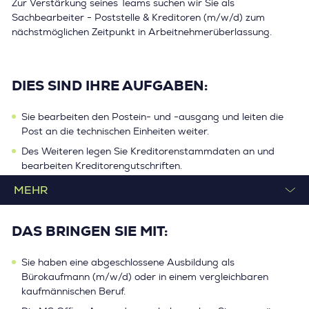
Zur Verstärkung seines Teams suchen wir Sie als
Sachbearbeiter - Poststelle & Kreditoren (m/w/d) zum
nächstmöglichen Zeitpunkt in Arbeitnehmerüberlassung.
DIES SIND IHRE AUFGABEN:
Sie bearbeiten den Postein- und -ausgang und leiten die
Post an die technischen Einheiten weiter.
Des Weiteren legen Sie Kreditorenstammdaten an und
bearbeiten Kreditorengutschriften.
Ebenso übernehmen Sie Druckaufträge und bereiten
Seriendrucke vor.
Auch das Führen des Postausgangsbuches gehört zu Ihren
DAS BRINGEN SIE MIT:
Aufgaben.
Sie haben eine abgeschlossene Ausbildung als
Bürokaufmann (m/w/d) oder in einem vergleichbaren
kaufmännischen Beruf.