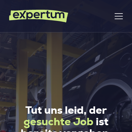
Tut uns leid, der
gesuchte Job
ist