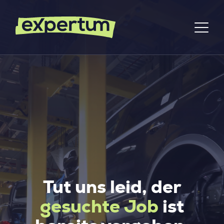
Tut uns leid, der
gesuchte Job
ist