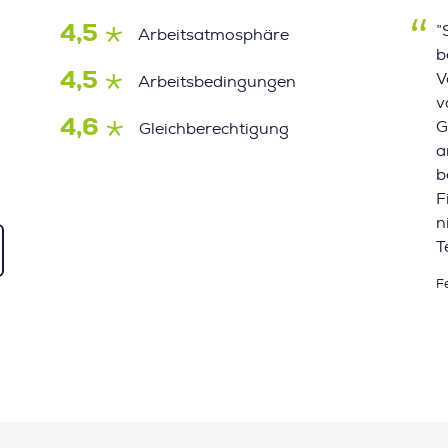
4,5
”
Arbeitsatmosphäre
b
4,5
V
Arbeitsbedingungen
v
4,6
G
Gleichberechtigung
a
b
F
n
T
F