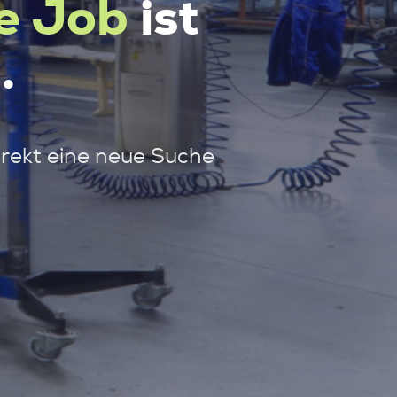
e Job
ist
.
irekt eine neue Suche