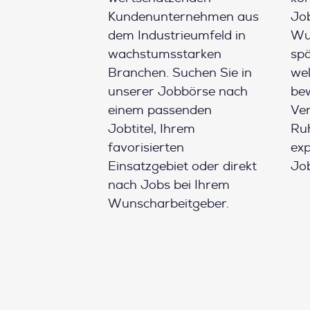
Kundenunternehmen aus
Job
dem Industrieumfeld in
Wun
wachstumsstarken
spä
Branchen. Suchen Sie in
wel
unserer Jobbörse nach
be
einem passenden
Ver
Jobtitel, Ihrem
Ruh
favorisierten
ex
Einsatzgebiet oder direkt
Job
nach Jobs bei Ihrem
Wunscharbeitgeber.