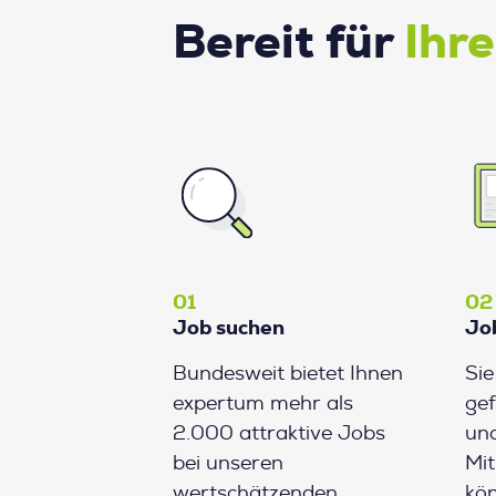
Bereit für
Ihr
01
02
Job suchen
Jo
Bundesweit bietet Ihnen
Si
expertum mehr als
gef
2.000 attraktive Jobs
und
bei unseren
Mit
wertschätzenden
kön