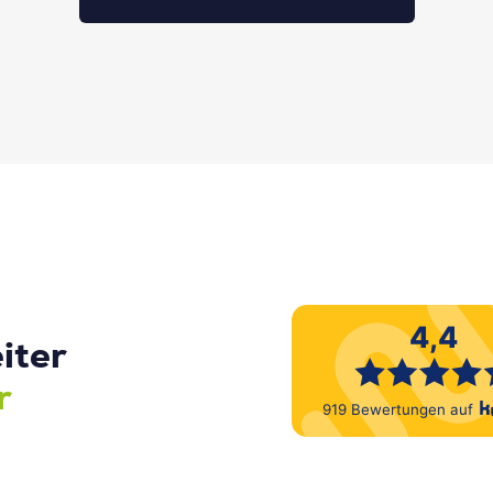
iter
r