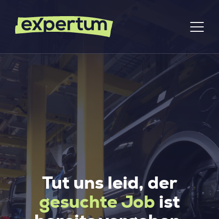
Tut uns leid, der
gesuchte Job
ist