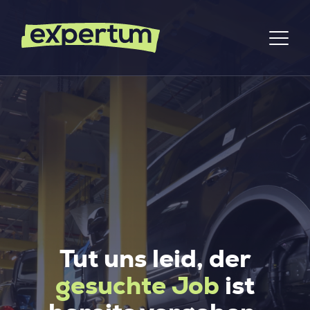
Tut uns leid, der
gesuchte Job
ist