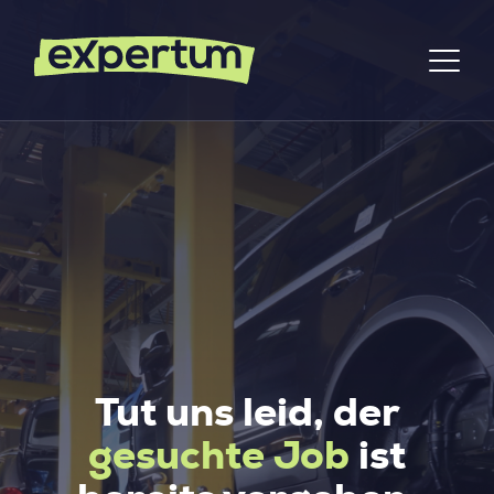
Tut uns leid, der
gesuchte Job
ist