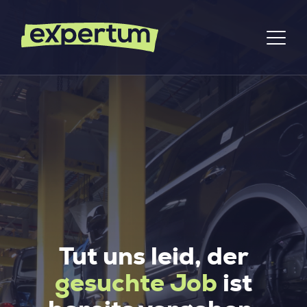
Tut uns leid, der
gesuchte Job
ist