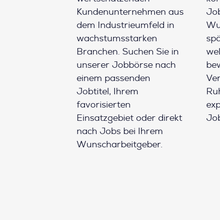
Kundenunternehmen aus
Job
dem Industrieumfeld in
Wun
wachstumsstarken
spä
Branchen. Suchen Sie in
wel
unserer Jobbörse nach
be
einem passenden
Ver
Jobtitel, Ihrem
Ruh
favorisierten
ex
Einsatzgebiet oder direkt
Job
nach Jobs bei Ihrem
Wunscharbeitgeber.