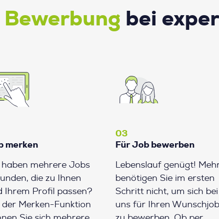
e Bewerbung
bei expe
03
b merken
Für Job bewerben
e haben mehrere Jobs
Lebenslauf genügt! Meh
unden, die zu Ihnen
benötigen Sie im ersten
 Ihrem Profil passen?
Schritt nicht, um sich bei
 der Merken-Funktion
uns für Ihren Wunschjo
nen Sie sich mehrere
zu bewerben. Ob per