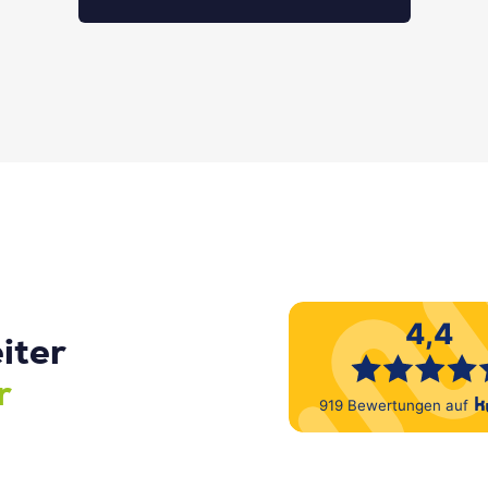
iter
r