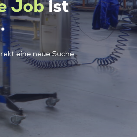
e Job
ist
.
irekt eine neue Suche