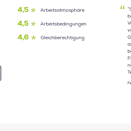
4,5
”
Arbeitsatmosphäre
b
4,5
V
Arbeitsbedingungen
v
4,6
G
Gleichberechtigung
a
b
F
n
T
F