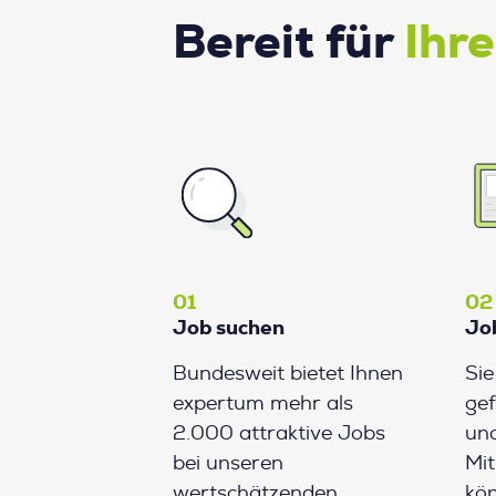
Bereit für
Ihr
01
02
Job suchen
Jo
Bundesweit bietet Ihnen
Si
expertum mehr als
gef
2.000 attraktive Jobs
und
bei unseren
Mit
wertschätzenden
kön