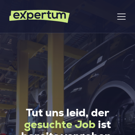
Tut uns leid, der
gesuchte Job
ist