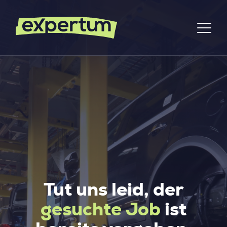
Tut uns leid, der
gesuchte Job
ist