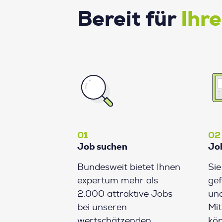
Bereit für
Ihr
01
02
Job suchen
Jo
Bundesweit bietet Ihnen
Si
expertum mehr als
gef
2.000 attraktive Jobs
und
bei unseren
Mit
wertschätzenden
kön