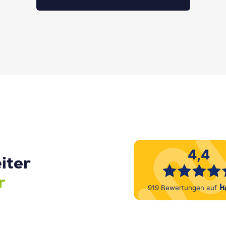
iter
r