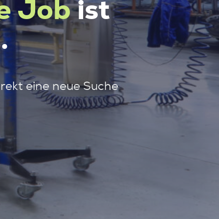
e Job
ist
.
irekt eine neue Suche