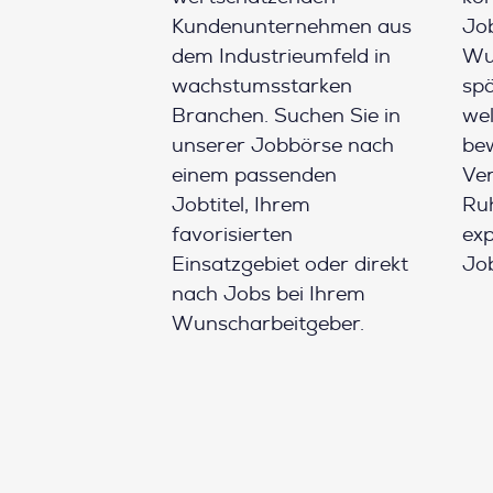
Kundenunternehmen aus
Job
dem Industrieumfeld in
Wun
wachstumsstarken
spä
Branchen. Suchen Sie in
wel
unserer Jobbörse nach
be
einem passenden
Ver
Jobtitel, Ihrem
Ruh
favorisierten
ex
Einsatzgebiet oder direkt
Job
nach Jobs bei Ihrem
Wunscharbeitgeber.