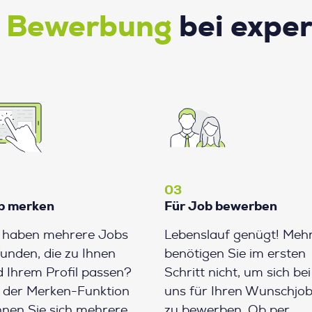
e Bewerbung
bei expe
03
b merken
Für Job bewerben
e haben mehrere Jobs
Lebenslauf genügt! Meh
unden, die zu Ihnen
benötigen Sie im ersten
 Ihrem Profil passen?
Schritt nicht, um sich bei
 der Merken-Funktion
uns für Ihren Wunschjo
nen Sie sich mehrere
zu bewerben. Ob per