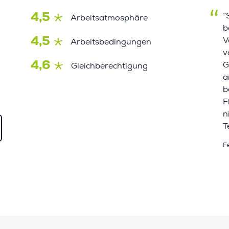
4,5
”
Arbeitsatmosphäre
b
4,5
V
Arbeitsbedingungen
v
4,6
G
Gleichberechtigung
a
b
F
n
T
F