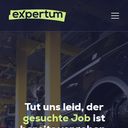
Tut uns leid, der
gesuchte Job
ist