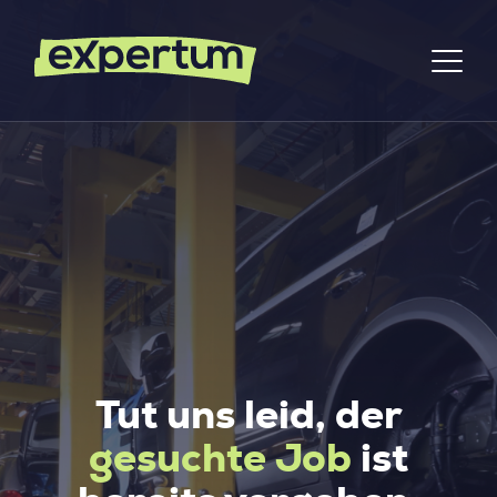
Tut uns leid, der
gesuchte Job
ist