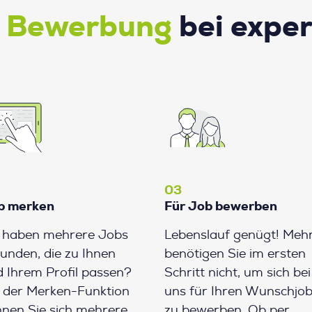
e Bewerbung
bei expe
03
b merken
Für Job bewerben
e haben mehrere Jobs
Lebenslauf genügt! Meh
unden, die zu Ihnen
benötigen Sie im ersten
 Ihrem Profil passen?
Schritt nicht, um sich bei
 der Merken-Funktion
uns für Ihren Wunschjo
nen Sie sich mehrere
zu bewerben. Ob per