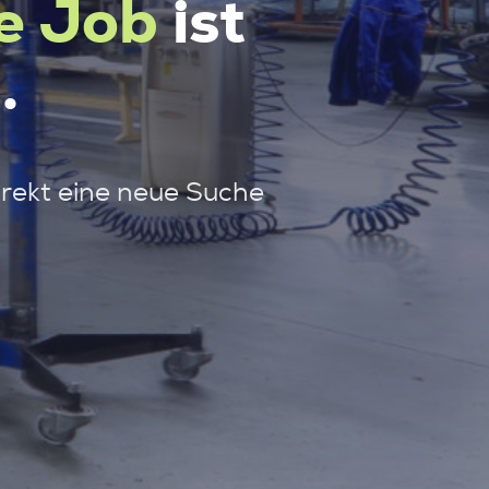
e Job
ist
.
irekt eine neue Suche