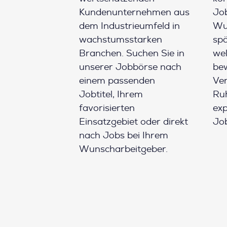
Kundenunternehmen aus
Job
dem Industrieumfeld in
Wun
wachstumsstarken
spä
Branchen. Suchen Sie in
wel
unserer Jobbörse nach
be
einem passenden
Ver
Jobtitel, Ihrem
Ruh
favorisierten
ex
Einsatzgebiet oder direkt
Job
nach Jobs bei Ihrem
Wunscharbeitgeber.