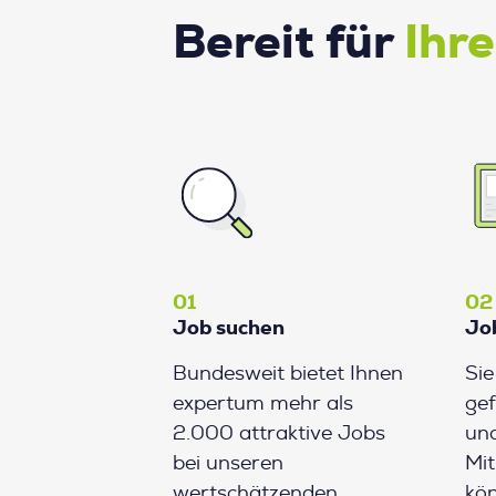
Bereit für
Ihr
01
02
Job suchen
Jo
Bundesweit bietet Ihnen
Si
expertum mehr als
gef
2.000 attraktive Jobs
und
bei unseren
Mit
wertschätzenden
kön