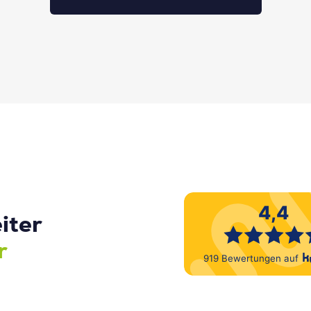
iter
r