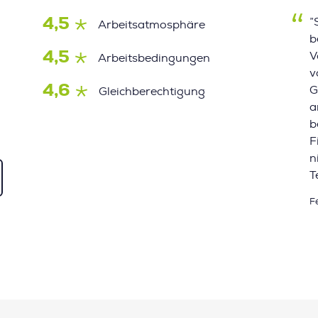
4,5
”
Arbeitsatmosphäre
b
4,5
V
Arbeitsbedingungen
v
4,6
G
Gleichberechtigung
a
b
F
n
T
F