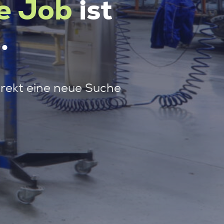
e Job
ist
.
irekt eine neue Suche