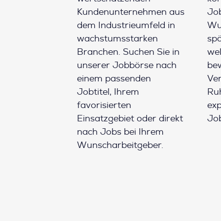
Kundenunternehmen aus
Job
dem Industrieumfeld in
Wun
wachstumsstarken
spä
Branchen. Suchen Sie in
wel
unserer Jobbörse nach
be
einem passenden
Ver
Jobtitel, Ihrem
Ruh
favorisierten
ex
Einsatzgebiet oder direkt
Job
nach Jobs bei Ihrem
Wunscharbeitgeber.