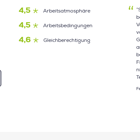
4,5
”
Arbeitsatmosphäre
b
4,5
V
Arbeitsbedingungen
v
4,6
G
Gleichberechtigung
a
b
F
n
T
F