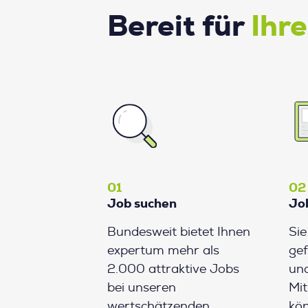
Bereit für
Ihr
01
02
Job suchen
Jo
Bundesweit bietet Ihnen
Si
expertum mehr als
gef
2.000 attraktive Jobs
und
bei unseren
Mit
wertschätzenden
kön