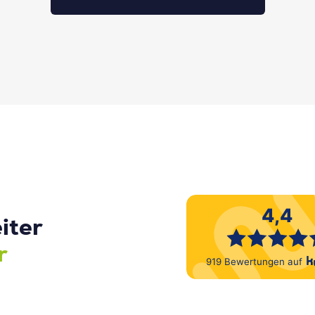
iter
r