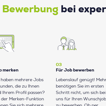
e Bewerbung
bei expe
03
b merken
Für Job bewerben
e haben mehrere Jobs
Lebenslauf genügt! Meh
unden, die zu Ihnen
benötigen Sie im ersten
 Ihrem Profil passen?
Schritt nicht, um sich bei
 der Merken-Funktion
uns für Ihren Wunschjo
nen Sie sich mehrere
zu bewerben. Ob per