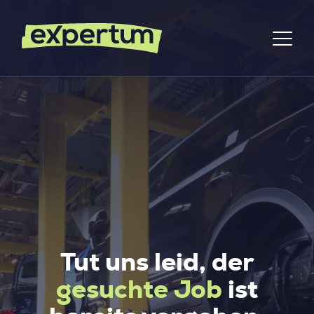
Tut uns leid, der
gesuchte Job
ist