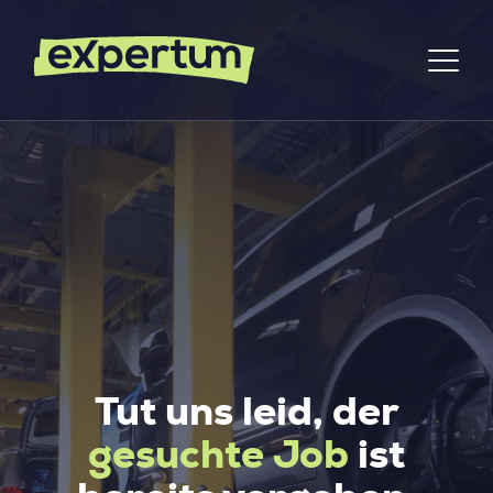
Tut uns leid, der
gesuchte Job
ist