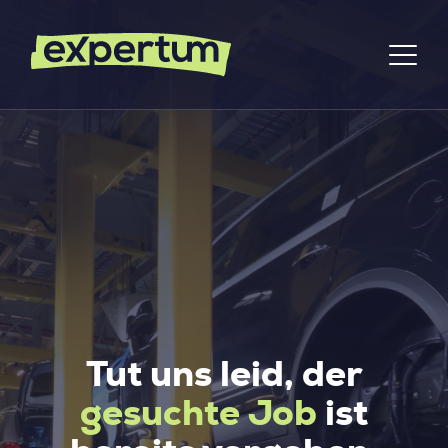
Tut uns leid, der
gesuchte Job
ist