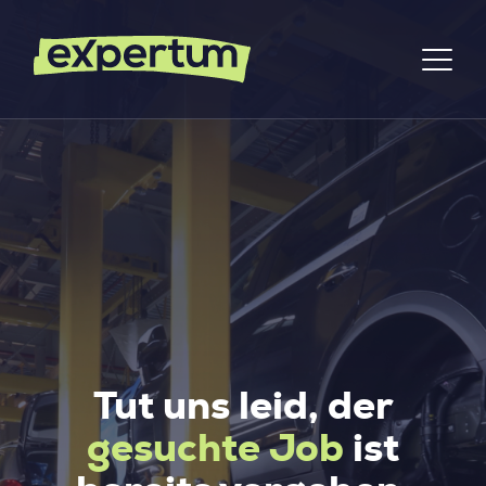
Tut uns leid, der
gesuchte Job
ist