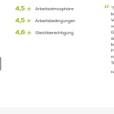
4,5
”
Arbeitsatmosphäre
b
4,5
V
Arbeitsbedingungen
v
4,6
G
Gleichberechtigung
a
b
F
n
T
F