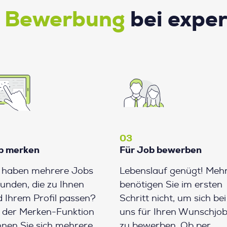
e Bewerbung
bei expe
03
b merken
Für Job bewerben
e haben mehrere Jobs
Lebenslauf genügt! Meh
unden, die zu Ihnen
benötigen Sie im ersten
 Ihrem Profil passen?
Schritt nicht, um sich bei
 der Merken-Funktion
uns für Ihren Wunschjo
nen Sie sich mehrere
zu bewerben. Ob per