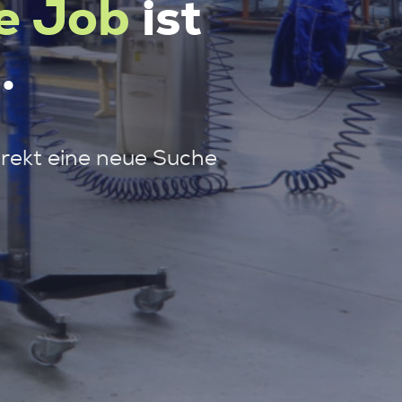
e Job
ist
.
irekt eine neue Suche