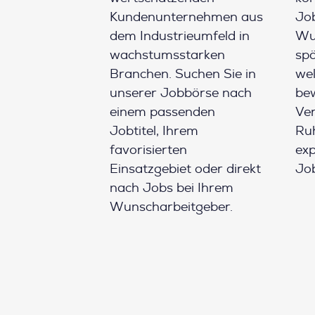
Kundenunternehmen aus
Job
dem Industrieumfeld in
Wun
wachstumsstarken
spä
Branchen. Suchen Sie in
wel
unserer Jobbörse nach
be
einem passenden
Ver
Jobtitel, Ihrem
Ruh
favorisierten
ex
Einsatzgebiet oder direkt
Job
nach Jobs bei Ihrem
Wunscharbeitgeber.