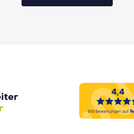
iter
r