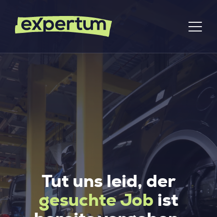
Tut uns leid, der
gesuchte Job
ist