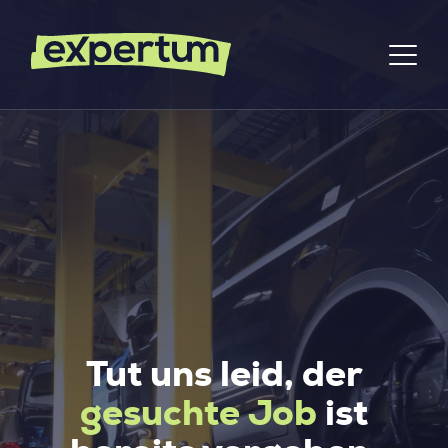
Tut uns leid, der
gesuchte Job
ist